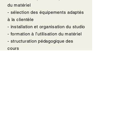
du matériel
- sélection des équipements adaptés
à la clientèle
- installation et organisation du studio
- formation à l’utilisation du matériel
- structuration pédagogique des
cours
La vente de matériel est proposée
exclusivement sur devis, afin de
garantir une sélection adaptée à
chaque projet.
Contact
Vous êtes particulier ou